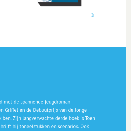
old met de spannende jeugdroman
 Griffel en de Debuutprijs van de Jonge
k ben. Zijn langverwachte derde boek is Toen
rijft hij toneelstukken en scenario’s. Ook