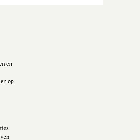
zen en
 en op
ties
ijven