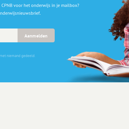
 CPNB voor het onderwijs in je mailbox?
nderwijsnieuwsbrief.
 met niemand gedeeld.