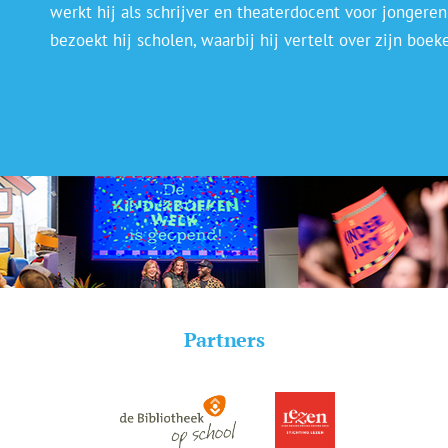
werkt hij als schrijver en theaterdocent voor jongeren
bezoekt hij scholen, waarbij hij vertelt over zijn boek
Partners